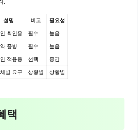
다.
설명
비고
필요성
인 확인용
필수
높음
약 증빙
필수
높음
인 적용용
선택
중간
체별 요구
상황별
상황별
 혜택