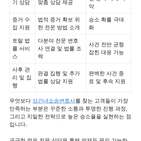
기 상담
맞춤 상담 제공
악
증거 수
법적 증거 확보 위
승소 확률 극대
집 지원
한 전문 방법 소개
화
토탈 법
다분야 전문 변호
사건 전반 균형
률 서비
사 연결 및 법률 조
잡힌 대응 가능
스
력
사후 관
판결 집행 및 추가
완벽한 사건 종
리 및 집
법률 상담 지원
료 및 후속 지원
행
무엇보다
상간녀소송변호사
를 찾는 고객들이 가장
만족하는 부분은 꾸준한 소통과 투명한 진행 과정,
그리고 치밀한 전략으로 높은 승소율을 실현하는 점
입니다.
궁금한 점은 전문 상담을 통해 언제든 문의 가능하