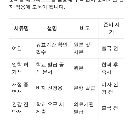
지 적응에 도움이 됩니다.
준비 시
서류명
설명
비고
기
유효기간 확인
원본 및
여권
출국 전
필수
사본
입학 허
학교 발급 공
합격 후
원본
가서
식 문서
즉시
재정 증
비자 신
비자 신청용
은행 발급
명서
청 전
건강 진
학교 요구 시
의료기관
출국 전
단서
제출
발급