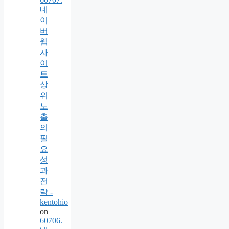
네
이
버
웹
사
이
트
상
위
노
출
의
필
요
성
과
전
략 -
kentohio
on
60706.