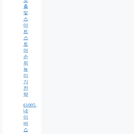
노
출
및
스
마
트
스
토
어
순
위
높
이
기
전
략
61005.
네
이
버
쇼