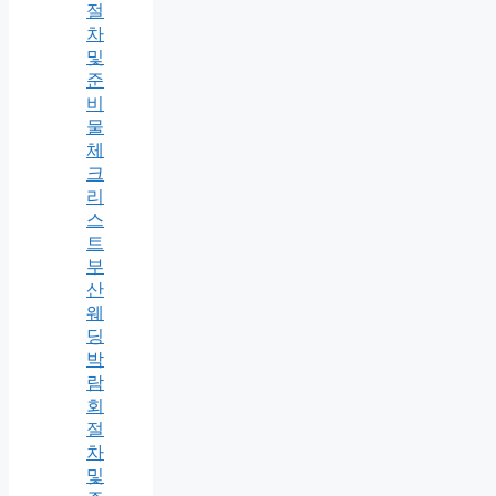
절
차
및
준
비
물
체
크
리
스
트
부
산
웨
딩
박
람
회
절
차
및