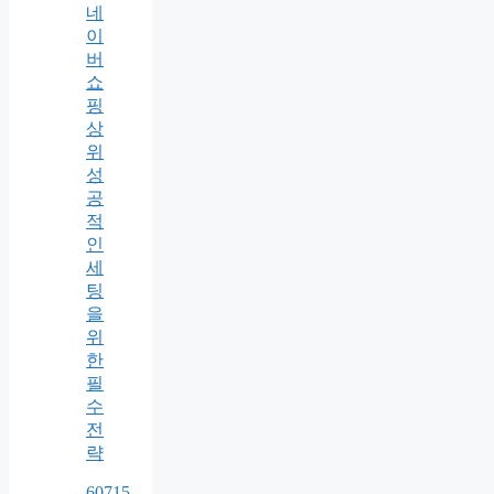
네
이
버
쇼
핑
상
위
성
공
적
인
세
팅
을
위
한
필
수
전
략
60715.