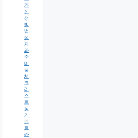
카
신
청
방
법 ·
절
차
와
준
비
물
체
크
리
스
트
장
기
렌
트
카