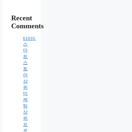
Recent
Comments
61010.
스
마
트
스
토
어
상
위
마
케
팅
상
위
프
로