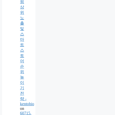
핑
상
위
노
출
및
스
마
트
스
토
어
순
위
높
이
기
전
략 -
kentohio
on
60715.