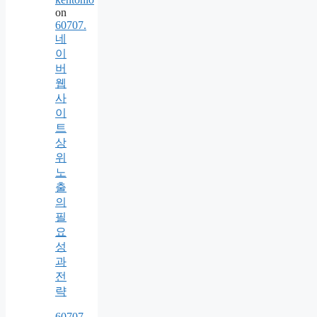
on
60707.
네
이
버
웹
사
이
트
상
위
노
출
의
필
요
성
과
전
략
60707.