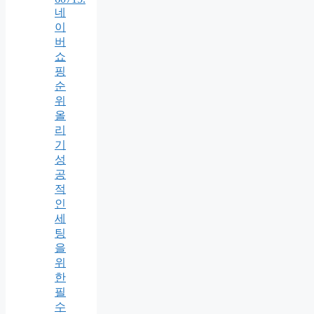
네
이
버
쇼
핑
순
위
올
리
기
성
공
적
인
세
팅
을
위
한
필
수