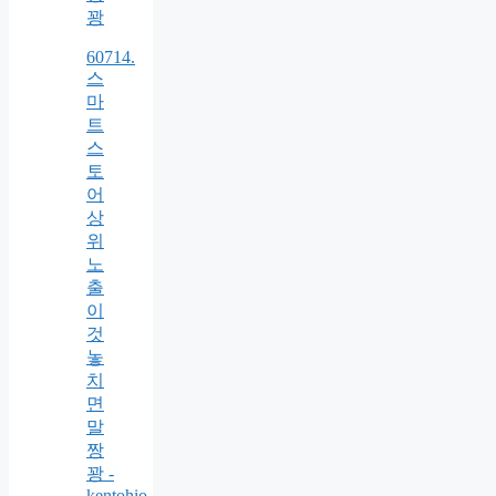
꽝
60714.
스
마
트
스
토
어
상
위
노
출
이
것
놓
치
면
말
짱
꽝 -
kentohio