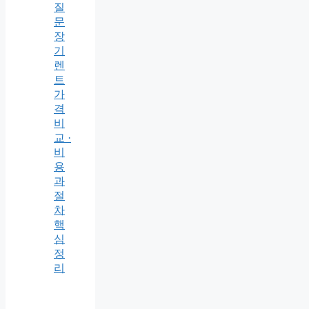
질
문
장
기
렌
트
가
격
비
교 ·
비
용
과
절
차
핵
심
정
리