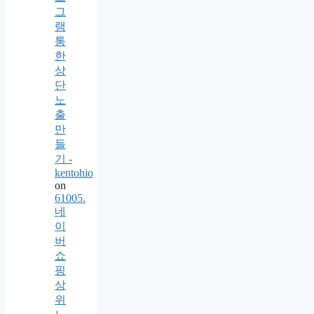
그
램
통
한
상
단
노
출
만
들
기 -
kentohio
on
61005.
네
이
버
쇼
핑
상
위