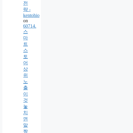
전
략 -
kentohio
on
60714.
스
마
트
스
토
어
상
위
노
출
이
것
놓
치
면
말
짱