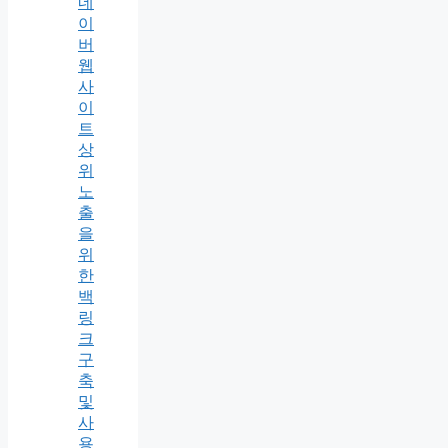
네
이
버
웹
사
이
트
상
위
노
출
을
위
한
백
링
크
구
축
및
사
용