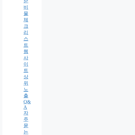
준
비
물
체
크
리
스
트
웹
사
이
트
상
위
노
출
Q&
A
자
주
묻
는