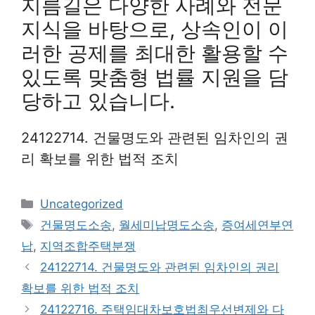
지름길은 다양한 사례와 전문
지식을 바탕으로, 상속인이 이
러한 공제를 최대한 활용할 수
있도록 맞춤형 법률 지원을 담
당하고 있습니다.
24122714. 건물명도와 관련된 임차인의 권
리 확보를 위한 법적 조치
Categories
Uncategorized
Tags
건물명도소송
,
월세미납명도소송
,
증여세연부연
납
,
지역조합주택분쟁
24122714. 건물명도와 관련된 임차인의 권리
확보를 위한 법적 조치
24122716. 주택임대차보호법최우선변제와 다