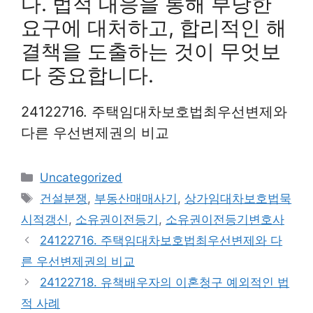
다. 법적 대응을 통해 부당한
요구에 대처하고, 합리적인 해
결책을 도출하는 것이 무엇보
다 중요합니다.
24122716. 주택임대차보호법최우선변제와
다른 우선변제권의 비교
Categories
Uncategorized
Tags
건설분쟁
,
부동산매매사기
,
상가임대차보호법묵
시적갱신
,
소유권이전등기
,
소유권이전등기변호사
24122716. 주택임대차보호법최우선변제와 다
른 우선변제권의 비교
24122718. 유책배우자의 이혼청구 예외적인 법
적 사례