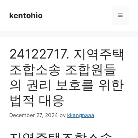
Skip
to
kentohio
Menu
content
24122717. 지역주택
조합소송 조합원들
의 권리 보호를 위한
법적 대응
December 27, 2024
by
kkangnaaa
지역주택조합소송