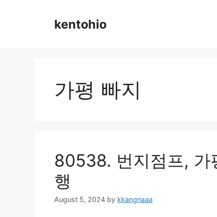
Skip
to
kentohio
content
가평 빠지
80538. 번지점프,
행
August 5, 2024
by
kkangnaaa