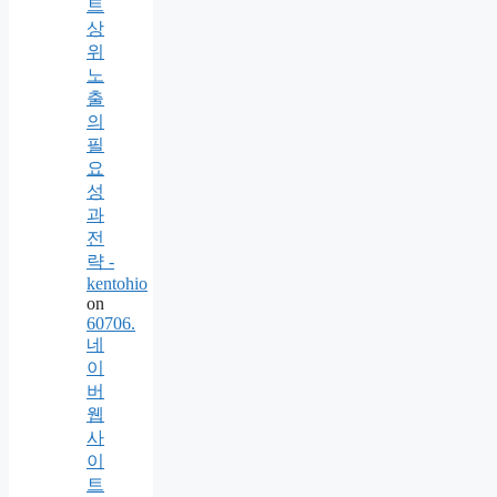
트
상
위
노
출
의
필
요
성
과
전
략 -
kentohio
on
60706.
네
이
버
웹
사
이
트