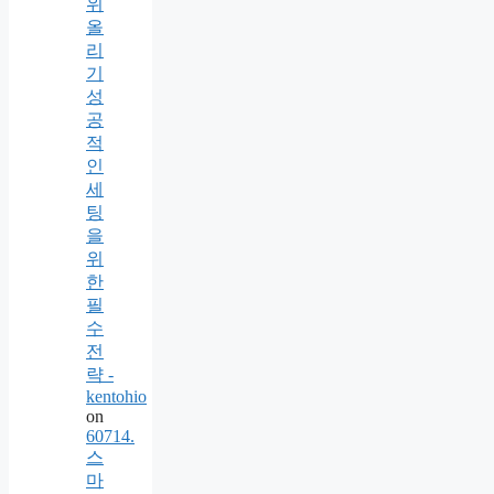
위
올
리
기
성
공
적
인
세
팅
을
위
한
필
수
전
략 -
kentohio
on
60714.
스
마