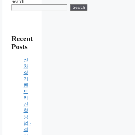
Search
Search
Recent
Posts
신
차
장
기
렌
트
카
신
청
방
법 ·
절