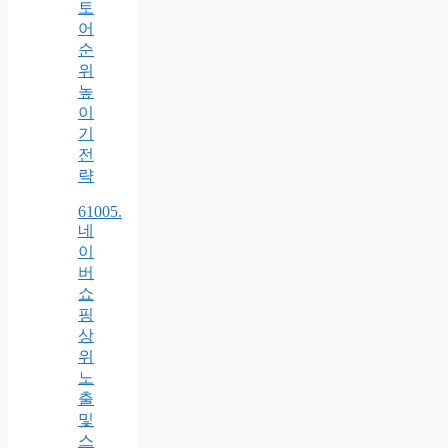
토
어
순
위
높
이
기
전
략
61005.
네
이
버
쇼
핑
상
위
노
출
및
스