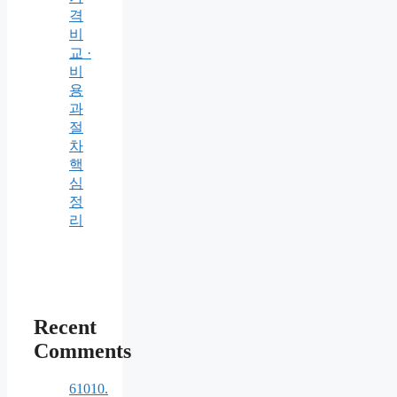
격
비
교 ·
비
용
과
절
차
핵
심
정
리
Recent
Comments
61010.