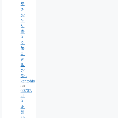
토
어
상
위
노
출
이
것
놓
치
면
말
짱
꽝 -
kentohio
on
60707.
네
이
버
웹
사