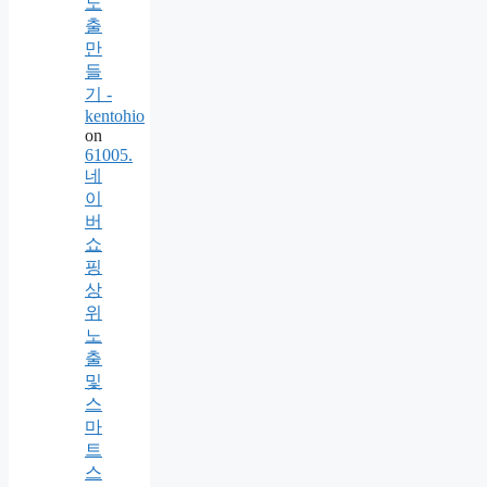
노
출
만
들
기 -
kentohio
on
61005.
네
이
버
쇼
핑
상
위
노
출
및
스
마
트
스