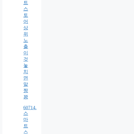
트
스
토
어
상
위
노
출
이
것
놓
치
면
말
짱
꽝
60714.
스
마
트
스