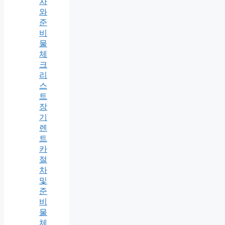
차
와
준
비
물
체
크
리
스
트
장
기
렌
트
카
절
차
및
준
비
물
체