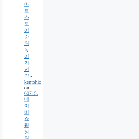
마
트
스
토
어
순
위
높
이
기
전
략 -
kentohio
on
60715.
네
이
버
쇼
핑
상
위