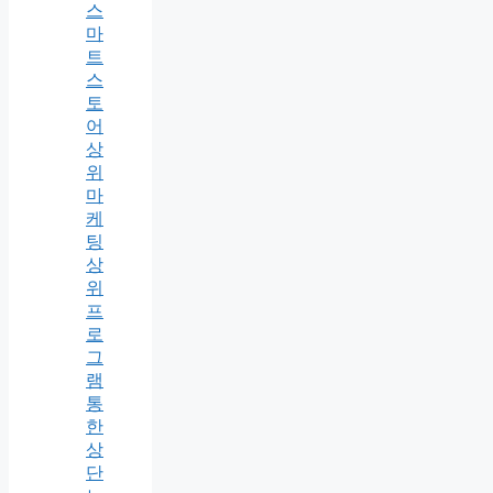
스
마
트
스
토
어
상
위
마
케
팅
상
위
프
로
그
램
통
한
상
단