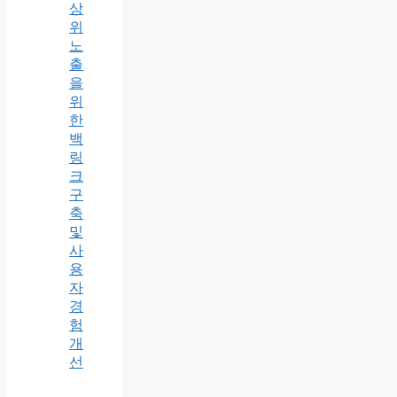
상
위
노
출
을
위
한
백
링
크
구
축
및
사
용
자
경
험
개
선