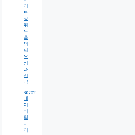
이
트
상
위
노
출
의
필
요
성
과
전
략
60707.
네
이
버
웹
사
이