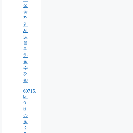
성
공
적
인
세
팅
을
위
한
필
수
전
략
60715.
네
이
버
쇼
핑
순