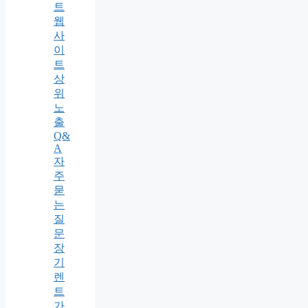
트
웹
사
이
트
상
위
노
출
Q&
A
자
주
묻
는
질
문
장
기
렌
트
가