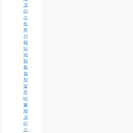
크
리
스
트
부
산
웨
딩
박
람
회
절
차
및
준
비
물
체
크
리
스