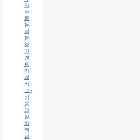
자
주
묻
는
질
문
장
기
렌
트
가
격
비
교 ·
비
용
과
절
차
핵
심