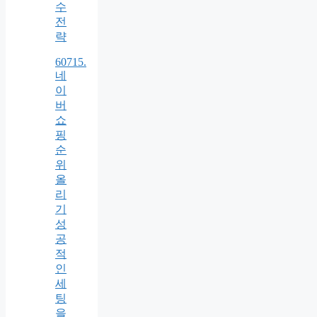
수
전
략
60715.
네
이
버
쇼
핑
순
위
올
리
기
성
공
적
인
세
팅
을