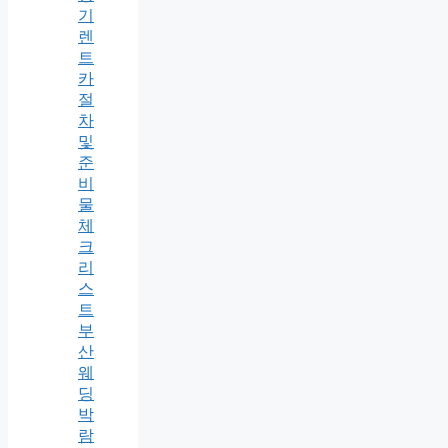
기
렌
트
카
절
차
및
준
비
물
체
크
리
스
트
부
산
웨
딩
박
람