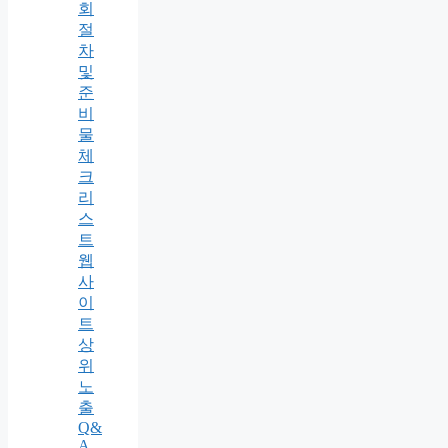
회
절
차
및
준
비
물
체
크
리
스
트
웹
사
이
트
상
위
노
출
Q&
A