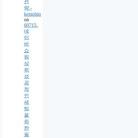
전
략 -
kentohio
on
60715.
네
이
버
쇼
핑
상
위
성
공
적
인
세
팅
을
위
한
필