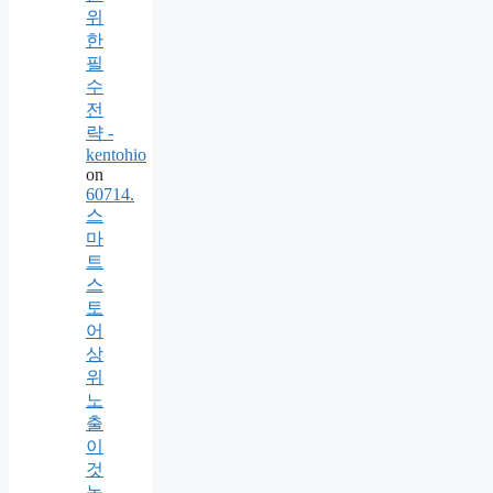
위
한
필
수
전
략 -
kentohio
on
60714.
스
마
트
스
토
어
상
위
노
출
이
것
놓