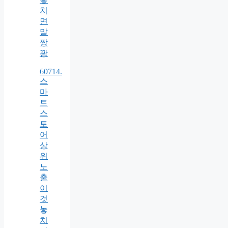
치
면
말
짱
꽝
60714.
스
마
트
스
토
어
상
위
노
출
이
것
놓
치