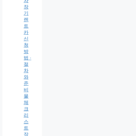
차
장
기
렌
트
카
신
청
방
법 ·
절
차
와
준
비
물
체
크
리
스
트
장