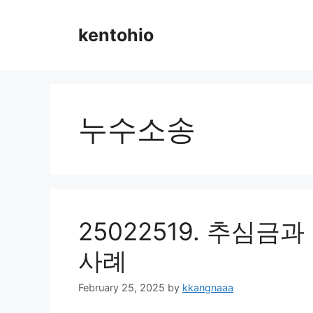
Skip
to
kentohio
content
누수소송
25022519. 추심금
사례
February 25, 2025
by
kkangnaaa