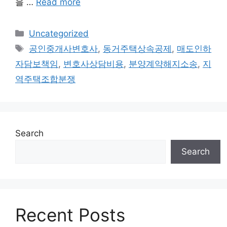
을 …
Read more
Categories
Uncategorized
Tags
공인중개사변호사
,
동거주택상속공제
,
매도인하
자담보책임
,
변호사상담비용
,
분양계약해지소송
,
지
역주택조합분쟁
Search
Search
Recent Posts