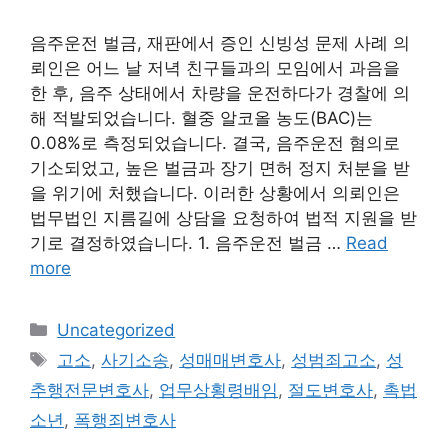
음주운전 벌금, 재판에서 증인 신빙성 문제 사례 의
뢰인은 어느 날 저녁 친구들과의 모임에서 과음을
한 후, 음주 상태에서 차량을 운전하다가 경찰에 의
해 적발되었습니다. 혈중 알코올 농도(BAC)는
0.08%로 측정되었습니다. 결국, 음주운전 혐의로
기소되었고, 높은 벌금과 장기 면허 정지 처분을 받
을 위기에 처했습니다. 이러한 상황에서 의뢰인은
법무법인 지름길에 상담을 요청하여 법적 지원을 받
기로 결정하였습니다. 1. 음주운전 벌금 …
Read
more
Categories
Uncategorized
Tags
고소
,
사기소송
,
성매매변호사
,
성범죄고소
,
성
추행전문변호사
,
업무상횡령배임
,
절도변호사
,
촉법
소년
,
폭행죄변호사