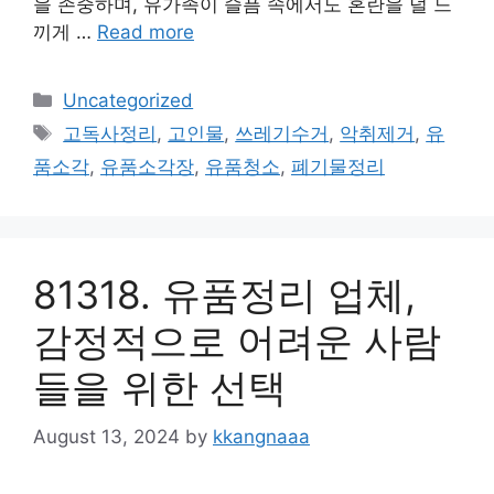
을 존중하며, 유가족이 슬픔 속에서도 혼란을 덜 느
끼게 …
Read more
Categories
Uncategorized
Tags
고독사정리
,
고인물
,
쓰레기수거
,
악취제거
,
유
품소각
,
유품소각장
,
유품청소
,
폐기물정리
81318. 유품정리 업체,
감정적으로 어려운 사람
들을 위한 선택
August 13, 2024
by
kkangnaaa