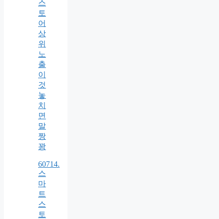
스
토
어
상
위
노
출
이
것
놓
치
면
말
짱
꽝
60714.
스
마
트
스
토