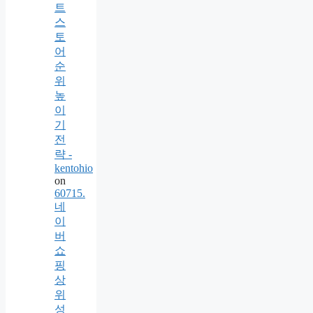
트
스
토
어
순
위
높
이
기
전
략 -
kentohio
on
60715.
네
이
버
쇼
핑
상
위
성