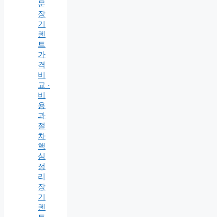
문
장
기
렌
트
가
격
비
교 ·
비
용
과
절
차
핵
심
정
리
장
기
렌