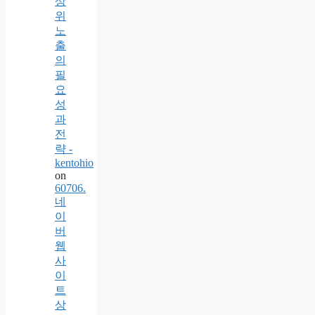
상
위
노
출
의
필
요
성
과
전
략 -
kentohio
on
60706.
네
이
버
웹
사
이
트
상