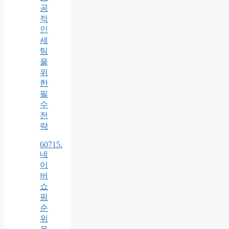
공
적
인
세
팅
을
위
한
필
수
전
략
60715.
네
이
버
쇼
핑
순
위