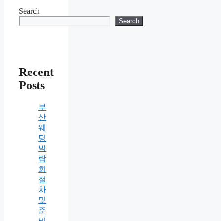
Search
Search
Recent
Posts
부
산
웨
딩
박
람
회
절
차
및
준
비