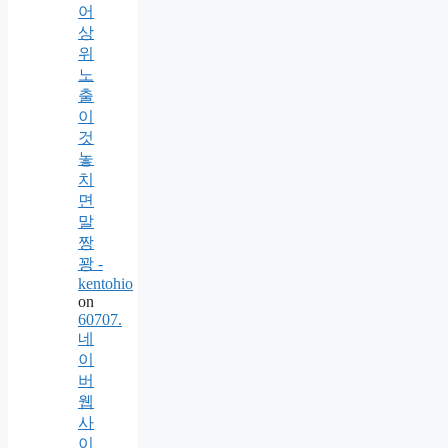
어
상
위
노
출
이
것
놓
치
면
말
짱
꽝 -
kentohio
on
60707.
네
이
버
웹
사
이