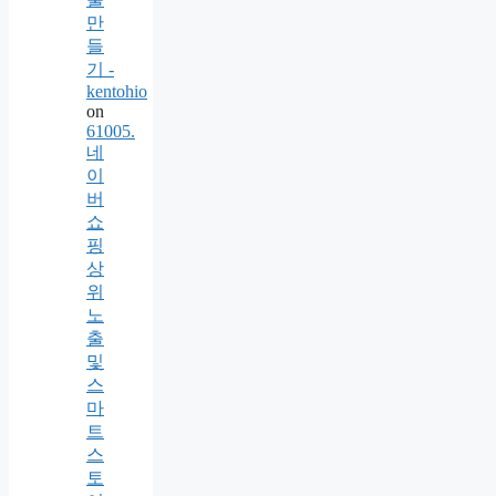
만
들
기 -
kentohio
on
61005.
네
이
버
쇼
핑
상
위
노
출
및
스
마
트
스
토