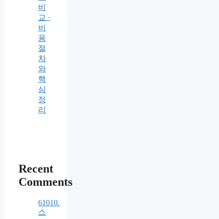
비
교 ·
비
용
절
차
와
핵
심
정
리
Recent
Comments
61010.
스