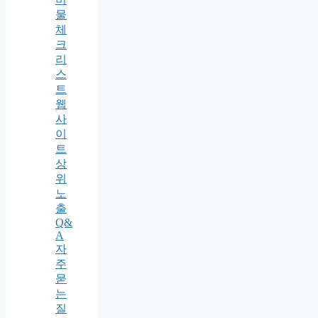
물
체
크
리
스
트
웹
사
이
트
상
위
노
출
Q&
A
자
주
묻
는
질