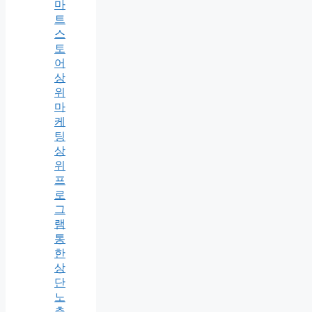
마
트
스
토
어
상
위
마
케
팅
상
위
프
로
그
램
통
한
상
단
노
출