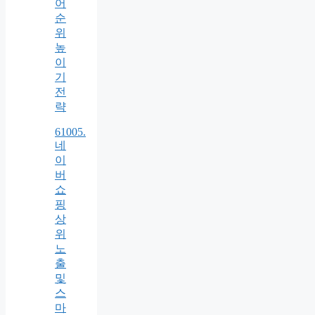
어
순
위
높
이
기
전
략
61005.
네
이
버
쇼
핑
상
위
노
출
및
스
마