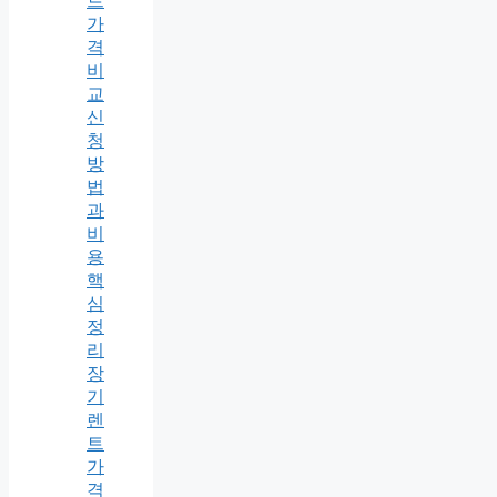
트
가
격
비
교
신
청
방
법
과
비
용
핵
심
정
리
장
기
렌
트
가
격