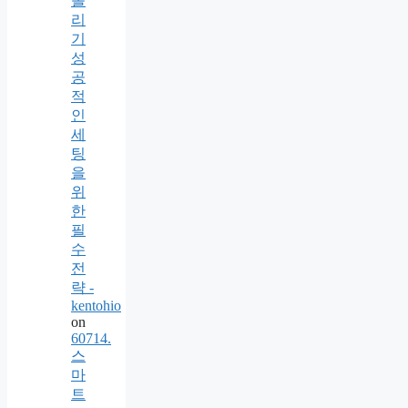
올
리
기
성
공
적
인
세
팅
을
위
한
필
수
전
략 -
kentohio
on
60714.
스
마
트