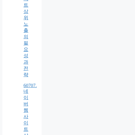
트
상
위
노
출
의
필
요
성
과
전
략
60707.
네
이
버
웹
사
이
트