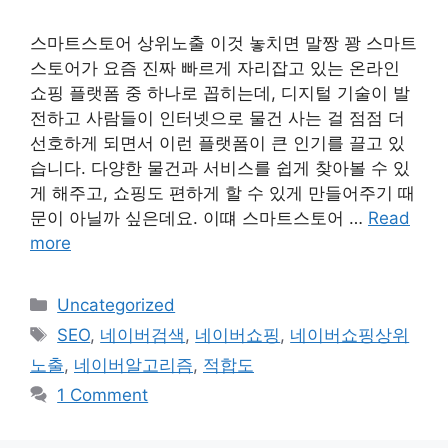
스마트스토어 상위노출 이것 놓치면 말짱 꽝 스마트
스토어가 요즘 진짜 빠르게 자리잡고 있는 온라인
쇼핑 플랫폼 중 하나로 꼽히는데, 디지털 기술이 발
전하고 사람들이 인터넷으로 물건 사는 걸 점점 더
선호하게 되면서 이런 플랫폼이 큰 인기를 끌고 있
습니다. 다양한 물건과 서비스를 쉽게 찾아볼 수 있
게 해주고, 쇼핑도 편하게 할 수 있게 만들어주기 때
문이 아닐까 싶은데요. 이떄 스마트스토어 …
Read
more
Categories
Uncategorized
Tags
SEO
,
네이버검색
,
네이버쇼핑
,
네이버쇼핑상위
노출
,
네이버알고리즘
,
적합도
1 Comment