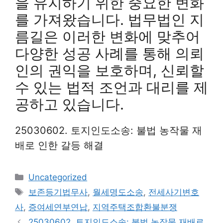
을 유지하기 위한 중요한 변화
를 가져왔습니다. 법무법인 지
름길은 이러한 변화에 맞추어
다양한 성공 사례를 통해 의뢰
인의 권익을 보호하며, 신뢰할
수 있는 법적 조언과 대리를 제
공하고 있습니다.
25030602. 토지인도소송: 불법 농작물 재
배로 인한 갈등 해결
Categories
Uncategorized
Tags
보존등기법무사
,
월세명도소송
,
전세사기변호
사
,
증여세연부연납
,
지역주택조합환불분쟁
25030602. 토지인도소송: 불법 농작물 재배로