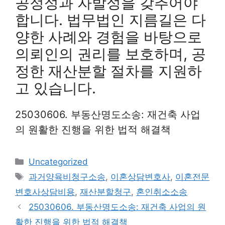
공정성과 자발성을 갖추어야
합니다. 법무법인 지름길은 다
양한 사례와 경험을 바탕으로
의뢰인의 권리를 보호하며, 공
정한 재산분할 절차를 지원하
고 있습니다.
25030606. 부동산명도소송: 재건축 사업
의 원활한 진행을 위한 법적 해결책
Categories
Uncategorized
Tags
과거양육비청구소송
,
이혼상담변호사
,
이혼전문
변호사상담비용
,
재산분할청구
,
혼인취소소송
25030606. 부동산명도소송: 재건축 사업의 원
활한 진행을 위한 법적 해결책