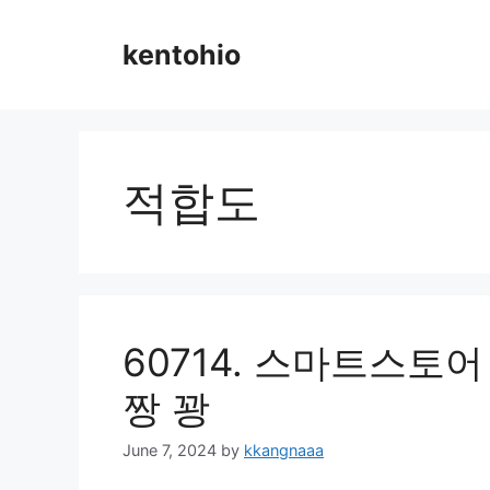
Skip
to
kentohio
content
적합도
60714. 스마트스토
짱 꽝
June 7, 2024
by
kkangnaaa